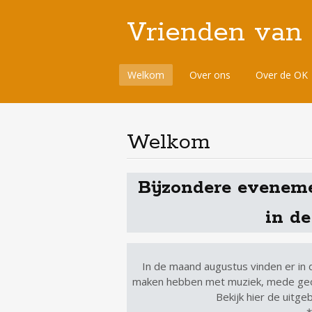
Vrienden van
Spring
Welkom
Over ons
Over de OK
naar
de
inhoud
Welkom
Bijzondere evenem
in d
In de maand augustus vinden er in
maken hebben met muziek, mede geor
Bekijk hier de uitge