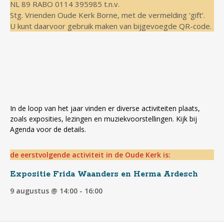
NL 89 RABO 0114 395985 t.n.v.
Stg. Vrienden Oude Kerk Borne, met de vermelding ‘gift’.
U kunt daarvoor gebruik maken van bijgevoegde QR-code.
In de loop van het jaar vinden er diverse activiteiten plaats,
zoals exposities, lezingen en muziekvoorstellingen. Kijk bij
Agenda voor de details.
de eerstvolgende activiteit in de Oude Kerk is:
Expositie Frida Waanders en Herma Ardesch
9 augustus @ 14:00
-
16:00