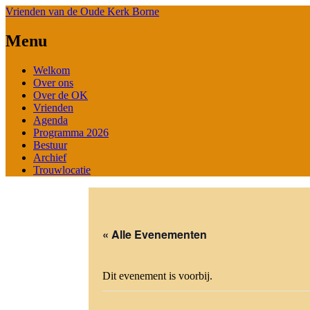
Vrienden van de Oude Kerk Borne
Menu
Spring
Welkom
naar
Over ons
de
Over de OK
inhoud
Vrienden
Agenda
Programma 2026
Bestuur
Archief
Trouwlocatie
« Alle Evenementen
Dit evenement is voorbij.