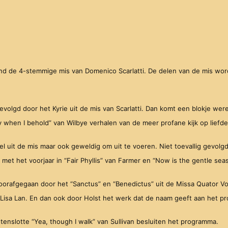
nd de 4-stemmige mis van Domenico Scarlatti. De delen van de mis wo
 gevolgd door het Kyrie uit de mis van Scarlatti. Dan komt een blokje wer
 when I behold” van Wilbye verhalen van de meer profane kijk op liefde
eel uit de mis maar ook geweldig om uit te voeren. Niet toevallig gevolg
et het voorjaar in “Fair Phyllis” van Farmer en “Now is the gentle seas
rafgegaan door het “Sanctus” en “Benedictus” uit de Missa Quator Vocu
e Lisa Lan. En dan ook door Holst het werk dat de naam geeft aan het p
 tenslotte “Yea, though I walk” van Sullivan besluiten het programma.