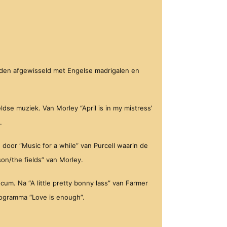
rden afgewisseld met Engelse madrigalen en
eldse muziek. Van Morley “April is in my mistress’
.
d door “Music for a while” van Purcell waarin de
on/the fields” van Morley.
m. Na “A little pretty bonny lass” van Farmer
rogramma “Love is enough”.