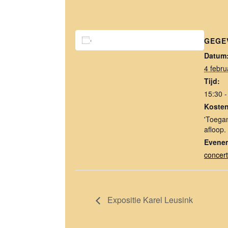
Toevoegen aan kalender
GEGE
Datum
4 febru
Tijd:
15:30 -
Kosten
'Toegan
afloop.
Evenem
concert
Expositie Karel Leusink