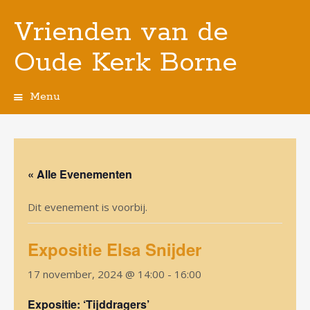
Vrienden van de
Oude Kerk Borne
Menu
Spring
naar
de
inhoud
« Alle Evenementen
Dit evenement is voorbij.
Expositie Elsa Snijder
17 november, 2024 @ 14:00
-
16:00
Expositie: ‘Tijddragers’