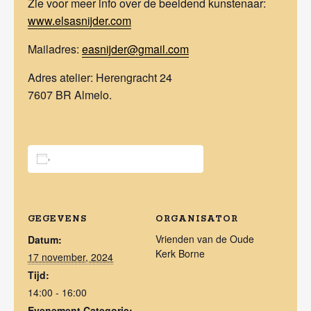
Zie voor meer info over de beeldend kunstenaar:
www.elsasnijder.com
Mailadres:
easnijder@gmail.com
Adres atelier: Herengracht 24
7607 BR Almelo.
Toevoegen aan kalender
GEGEVENS
ORGANISATOR
Vrienden van de Oude
Datum:
Kerk Borne
17 november, 2024
Tijd:
14:00 - 16:00
Evenement Categorie: