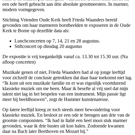
een ode heeft gebracht aan drie absolute grootmeesters. In marmer,
modern vormgegeven.
Stichting Vrienden Oude Kerk heeft Frieda Waanders bereid
gevonden om haar marmeren borstbeelden te exposeren in de Oude
Kerk te Borne op dezelfde data als:
Lunchconcerten op 7, 14, 21 en 28 augustus.
Stiftconcert op dinsdag 20 augustus
De expositie is vrij toegankelijk vanaf ca. 13.30 tot 15.30 uur. (Na
afloop concerten)
Muzikale genen of niet, Frieda Waanders had al op jonge leeftijd
voor zichzelf de conclusie getrokken dat daar haar toekomst niet lag.
“Ik kom uit een muzikale familie en er was eigenlijk voortdurend
klassieke muziek om me heen. Maar ik besefte al vrij snel dat mijn
talent niet lag in het bespelen van een instrument. Mijn passie ligt
meer bij beeldhouwen”, zegt de Hammer kunstenaresse.
Op latere leeftijd kreeg ze toch steeds meer bewondering voor
klassieke muziek. En besloot ze een ode te brengen aan drie van de
grootste componisten. “Ik had in Italië een heel mooi stuk marmer
gevonden, waar ik drie bustes uit kon halen. Zodoende kwamen
daar na Bach later Beethoven en Mozart bij.”