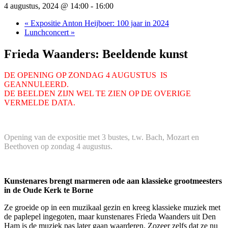
4 augustus, 2024 @ 14:00
-
16:00
«
Expositie Anton Heijboer: 100 jaar in 2024
Lunchconcert
»
Frieda Waanders: Beeldende kunst
DE OPENING OP ZONDAG 4 AUGUSTUS IS
GEANNULEERD.
DE BEELDEN ZIJN WEL TE ZIEN OP DE OVERIGE
VERMELDE DATA.
Opening van de expositie met 3 bustes, t.w. Bach, Mozart en
Beethoven op zondag 4 augustus.
Kunstenares brengt marmeren ode aan klassieke grootmeesters
in de Oude Kerk te Borne
Ze groeide op in een muzikaal gezin en kreeg klassieke muziek met
de paplepel ingegoten, maar kunstenares Frieda Waanders uit Den
Ham is de muziek pas later gaan waarderen. Zozeer zelfs dat ze nu