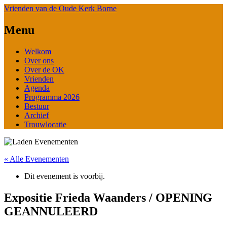
Vrienden van de Oude Kerk Borne
Menu
Spring
Welkom
naar
Over ons
de
Over de OK
inhoud
Vrienden
Agenda
Programma 2026
Bestuur
Archief
Trouwlocatie
« Alle Evenementen
Dit evenement is voorbij.
Expositie Frieda Waanders / OPENING
GEANNULEERD