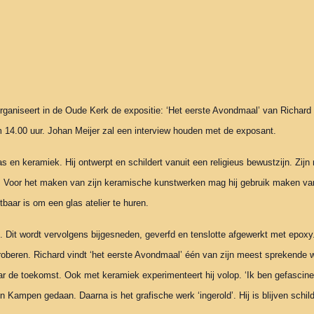
rganiseert in de Oude Kerk de expositie: ‘Het eerste Avondmaal’ van Richar
 14.00 uur. Johan Meijer zal een interview houden met de exposant.
as en keramiek. Hij ontwerpt en schildert vanuit een religieus bewustzijn. Zi
is. Voor het maken van zijn keramische kunstwerken mag hij gebruik maken va
tbaar is om een glas atelier te huren.
t. Dit wordt vervolgens bijgesneden, geverfd en tenslotte afgewerkt met epoxy
 proberen. Richard vindt ‘het eerste Avondmaal’ één van zijn meest sprekende
ar de toekomst. Ook met keramiek experimenteert hij volop. ‘Ik ben gefascin
Kampen gedaan. Daarna is het grafische werk ‘ingerold’. Hij is blijven schilde