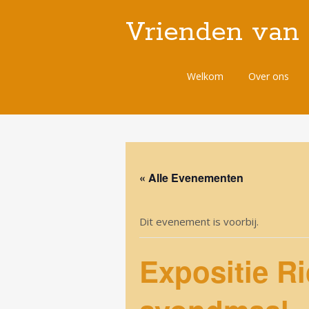
Vrienden van
Spring
Welkom
Over ons
naar
de
inhoud
« Alle Evenementen
Dit evenement is voorbij.
Expositie R