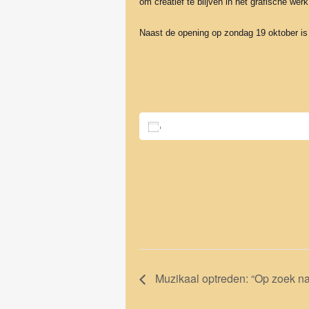
om creatief te blijven in het grafische werk
Naast de opening op zondag 19 oktober is 
Toevoegen aan kalender
Muzikaal optreden: “Op zoek naa