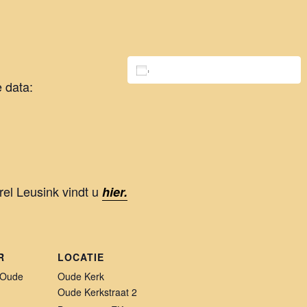
Toevoegen aan kalender
e data:
rel Leusink vindt u
hier.
R
LOCATIE
 Oude
Oude Kerk
Oude Kerkstraat 2