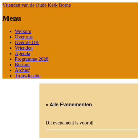
Vrienden van de Oude Kerk Borne
Menu
Spring
Welkom
naar
Over ons
de
Over de OK
inhoud
Vrienden
Agenda
Programma 2026
Bestuur
Archief
Trouwlocatie
« Alle Evenementen
Dit evenement is voorbij.