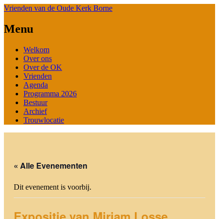
Vrienden van de Oude Kerk Borne
Menu
Spring
Welkom
naar
Over ons
de
Over de OK
inhoud
Vrienden
Agenda
Programma 2026
Bestuur
Archief
Trouwlocatie
« Alle Evenementen
Dit evenement is voorbij.
Expositie van Mirjam Losse,