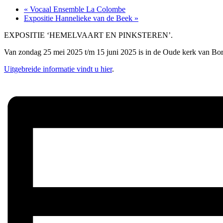
«
Vocaal Ensemble La Colombe
Expositie Hannelieke van de Beek
»
EXPOSITIE ‘HEMELVAART EN PINKSTEREN’.
Van zondag 25 mei 2025 t/m 15 juni 2025 is in de Oude kerk van Bor
Uitgebreide informatie vindt u hier
.