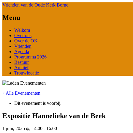
Vrienden van de Oude Kerk Borne
Menu
Spring
Welkom
naar
Over ons
de
Over de OK
inhoud
Vrienden
Agenda
Programma 2026
Bestuur
Archief
Trouwlocatie
« Alle Evenementen
Dit evenement is voorbij.
Expositie Hannelieke van de Beek
1 juni, 2025 @ 14:00
-
16:00