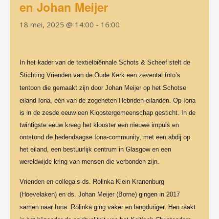
en Johan Meijer
18 mei, 2025 @ 14:00
-
16:00
In het kader van de textielbiënnale Schots & Scheef stelt de
Stichting Vrienden van de Oude Kerk een zevental foto’s
tentoon die gemaa
k
t zijn door Johan Meijer op het Schotse
eiland Iona, één van de zogeheten Hebriden-eilanden. Op Iona
is in de zesde eeuw een Kloostergemeenschap gesticht. In de
twintigste eeuw kreeg het klooster een nieuwe impuls en
ontstond de hedendaagse Iona-community, met een abdij op
het eiland, een bestuurlijk centrum in Glasgow en een
wereldwijde kring van mensen die verbonden zijn.
Vrienden en collega’s ds. Rolinka Klein Kranenburg
(Hoevelaken) en ds. Johan Meijer (Borne) gingen in 2017
samen naar Iona. Rolinka ging vaker en langduriger. Hen raakt