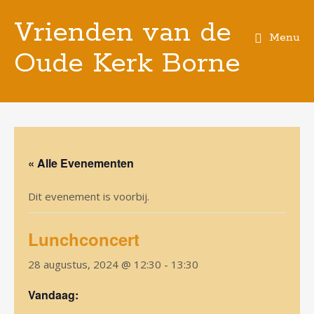
Vrienden van de
Menu
Oude Kerk Borne
Spring
naar
de
inhoud
« Alle Evenementen
Dit evenement is voorbij.
Lunchconcert
28 augustus, 2024 @ 12:30
-
13:30
Vandaag: