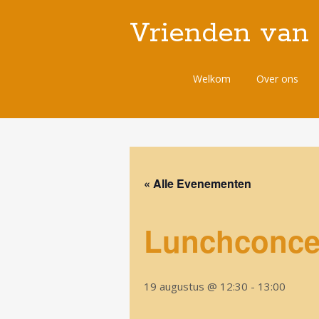
Vrienden van
Spring
Welkom
Over ons
naar
de
inhoud
« Alle Evenementen
Lunchconce
19 augustus @ 12:30
-
13:00