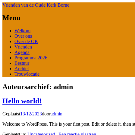
Vrienden van de Oude Kerk Borne
Menu
Spring
Welkom
naar
Over ons
de
Over de OK
inhoud
Vrienden
Agenda
Programma 2026
Bestuur
Archief
Trouwlocatie
Auteursarchief:
admin
Hello world!
Geplaatst
13/12/2023
door
admin
Welcome to WordPress. This is your first post. Edit or delete it, then st
Geplaatst in:
Uncategorized
|
Een reactie plaatsen